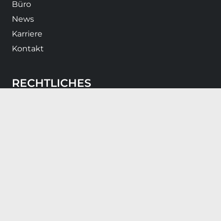
Büro
News
Karriere
Kontakt
RECHTLICHES
Impressum
Datenschutz
KONTKAT
+49 5459 906140
info@bmv-architekten.de
Klosterstraße 4 | 48477 Hörstel